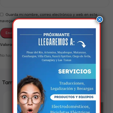
Guarda mi nombre, correo electrónico y web en este
×
navegador para la próxima vez que comente.
Valoraciones
No hay valoraciones aún.
Estamos trabalhando
nisso!
Em breve, esta página estará
También te puede interesar
disponível com novidades
incríveis. Agradecemos pela
paciência e compreensão.