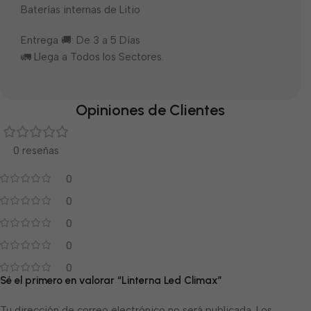
Baterías internas de Litio
Entrega 🚚: De 3 a 5 Días
🚛 Llega a Todos los Sectores.
Opiniones de Clientes
0 reseñas
0
0
0
0
0
Sé el primero en valorar “Linterna Led Climax”
Tu dirección de correo electrónico no será publicada.
Los