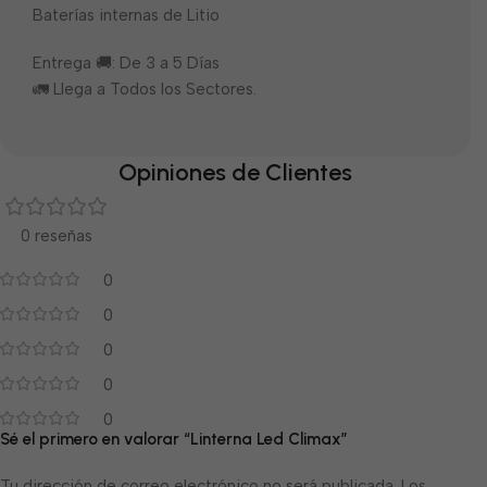
Baterías internas de Litio
Entrega 🚚: De 3 a 5 Días
🚛 Llega a Todos los Sectores.
Opiniones de Clientes
0 reseñas
0
0
0
0
0
Sé el primero en valorar “Linterna Led Climax”
Tu dirección de correo electrónico no será publicada.
Los