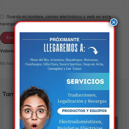
Guarda mi nombre, correo electrónico y web en este
×
navegador para la próxima vez que comente.
Valoraciones
No hay valoraciones aún.
Estamos trabalhando
nisso!
Em breve, esta página estará
También te puede interesar
disponível com novidades
incríveis. Agradecemos pela
paciência e compreensão.