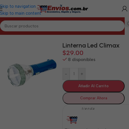
Skip to navigation
Skip to main content
Inicio
/
PINAR DEL RÍO
/
Electrodomésticos Pinar del Río
Linterna Led Climax
$
29.00
8 disponibles
-
+
Añadir Al Carrito
Comprar Ahora
tienda