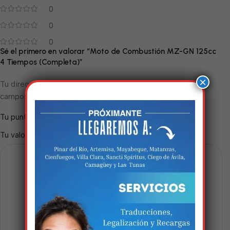
0
0
0
Sé el primero en valorar “Moto de Combustión MZ-GN 125cc
4 Tiempos (Completa)”
×
Tu dirección de correo electrónico no será publicada.
Los
*
campos obligatorios están marcados con
*
Tu puntuación
*
Tu valoración
Estamos trabalhando
nisso!
Em breve, esta página estará
disponível com novidades