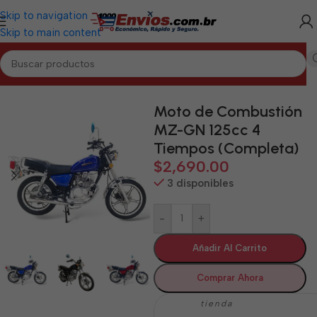
Skip to navigation
Skip to main content
Inicio
/
PINAR DEL RÍO
/
Motos de Combustión Pinar del Río
Moto de Combustión
MZ-GN 125cc 4
Tiempos (Completa)
$
2,690.00
3 disponibles
-
+
Añadir Al Carrito
Comprar Ahora
tienda