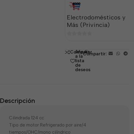
Electrodomésticos y
Más (Privincia)
0
de
Añadir
Comparar
Compartir:
5
a la
lista
de
deseos
Descripción
Cilindrada 124 cc
Tipo de motor Refrigerado por aire/4
tiempos/OHC/mono cilíndrico