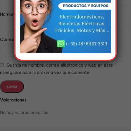
incríveis. Agradecemos pela
paciência e compreensão.
*
Nombre
*
Correo electrónico
Guarda mi nombre, correo electrónico y web en este
navegador para la próxima vez que comente.
Valoraciones
No hay valoraciones aún.