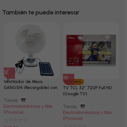
También te puede interesar
Ventilador de Mesa
TV
AGOTADO
GANGSHI (Recargable) con
LE
TV TCL 32” 720P Full HD
Panel Solar Incluido
(Google TV)
Tienda:
Ti
Electrodomésticos y Más
El
Tienda:
(Privincia)
(P
Electrodomésticos y Más
(Privincia)
0
0