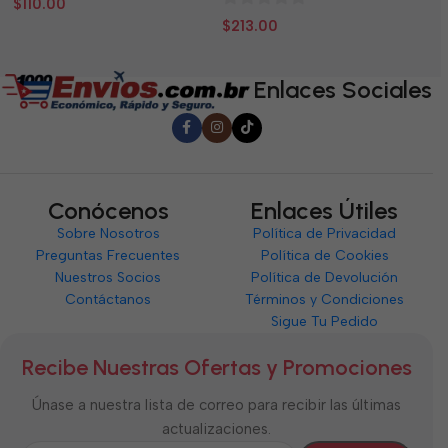
$
110.00
$
0
de
d
$
213.00
de
5
5
5
Enlaces Sociales
Conócenos
Enlaces Útiles
Sobre Nosotros
Política de Privacidad
Preguntas Frecuentes
Política de Cookies
Nuestros Socios
Política de Devolución
Contáctanos
Términos y Condiciones
Sigue Tu Pedido
Recibe Nuestras Ofertas y Promociones
Únase a nuestra lista de correo para recibir las últimas
actualizaciones.