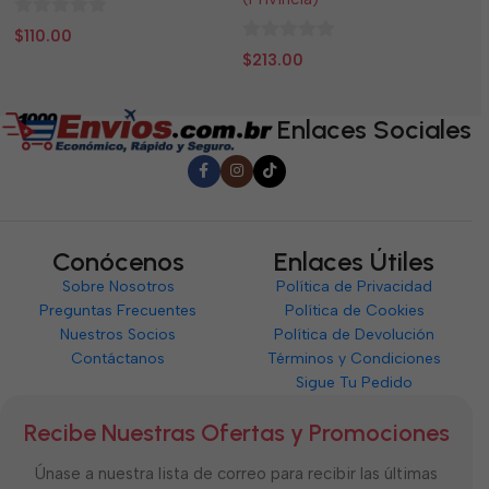
0
0
$
110.00
$
0
de
d
$
213.00
de
5
5
5
Enlaces Sociales
Conócenos
Enlaces Útiles
Sobre Nosotros
Política de Privacidad
Preguntas Frecuentes
Política de Cookies
Nuestros Socios
Política de Devolución
Contáctanos
Términos y Condiciones
Sigue Tu Pedido
Recibe Nuestras Ofertas y Promociones
Únase a nuestra lista de correo para recibir las últimas