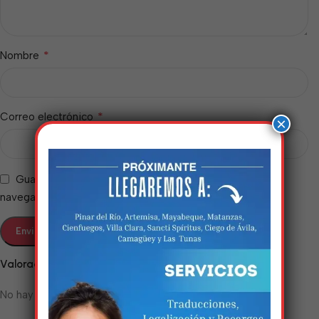
*
Nombre
*
Correo electrónico
×
Guarda mi nombre, correo electrónico y web en este
navegador para la próxima vez que comente.
Estamos trabalhando
nisso!
Valoraciones
Em breve, esta página estará
No hay valoraciones aún.
disponível com novidades