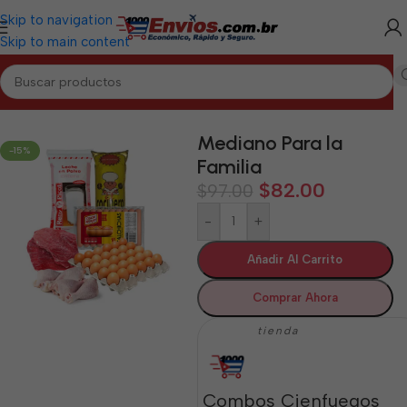
Skip to navigation
Skip to main content
Inicio
/
CIENFUEGOS
/
Combos Cienfuegos
Mediano Para la
-15%
Familia
$
82.00
$
97.00
-
+
Añadir Al Carrito
Comprar Ahora
tienda
Combos Cienfuegos