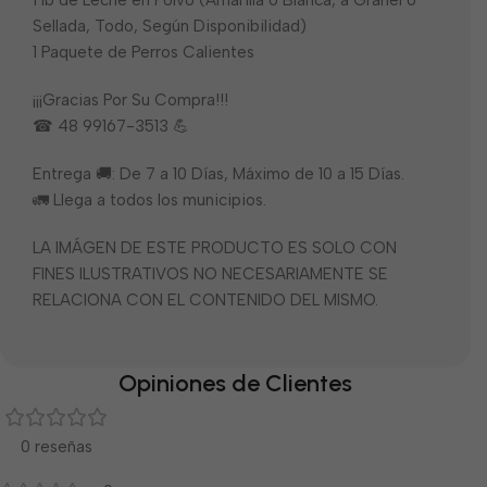
1 lb de Leche en Polvo (Amarilla o Blanca, a Granel o
Sellada, Todo, Según Disponibilidad)
1 Paquete de Perros Calientes
¡¡¡Gracias Por Su Compra!!!
☎ 48 99167-3513 💪
Entrega 🚚: De 7 a 10 Días, Máximo de 10 a 15 Días.
🚛 Llega a todos los municipios.
LA IMÁGEN DE ESTE PRODUCTO ES SOLO CON
FINES ILUSTRATIVOS NO NECESARIAMENTE SE
RELACIONA CON EL CONTENIDO DEL MISMO.
Opiniones de Clientes
0 reseñas