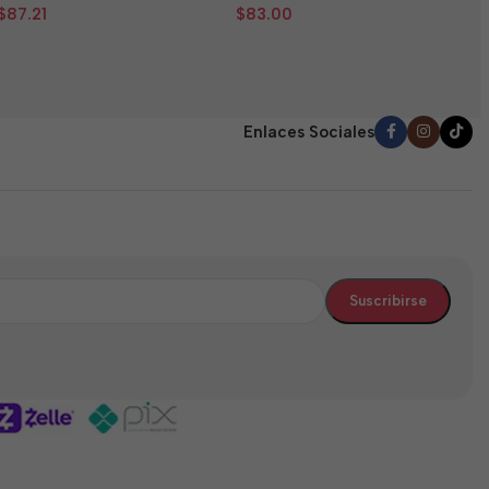
0
0
d
$
87.21
$
83.00
de
de
5
5
5
Enlaces Sociales