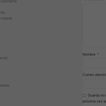
 constante
ite
 coaxial
*
Nombre
erva)
Correo electr
ientes:
Guarda mi 
próxima vez 