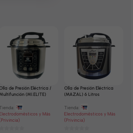
Olla de Presión Eléctrica /
Olla de Presión Eléctrica
N
Multifunción (MI.ELITE)
(MAZAL) 6 Litros
T
Tienda:
Tienda:
E
Electrodomésticos y Más
Electrodomésticos y Más
(
(Privincia)
(Privincia)
0
$