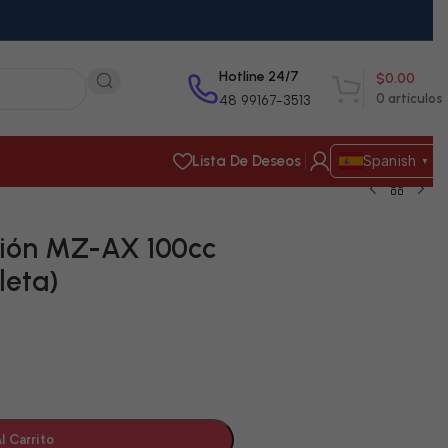
Hotline 24/7
$
0.00
0
artículos
48 99167-3513
Lista De Deseos
Spanish
▼
ión MZ-AX 100cc
leta)
l Carrito