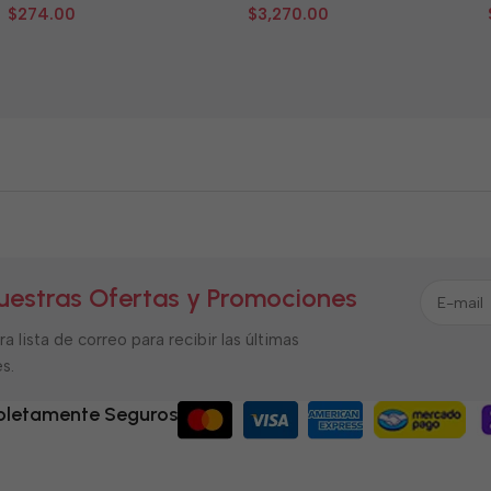
0
0
$
274.00
$
3,270.00
de
de
5
5
uestras Ofertas y Promociones
a lista de correo para recibir las últimas
s.
letamente Seguros