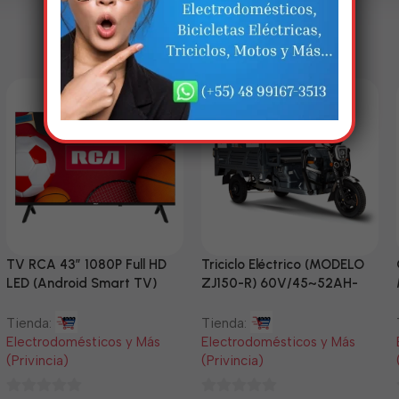
TV RCA 43” 1080P Full HD
Triciclo Eléctrico (MODELO
LED (Android Smart TV)
ZJ150-R) 60V/45~52AH-
1200W
Tienda:
Tienda:
Electrodomésticos y Más
Electrodomésticos y Más
(Privincia)
(Privincia)