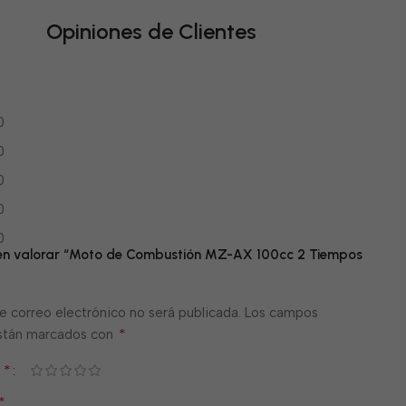
Opiniones de Clientes
0
0
0
0
0
 en valorar “Moto de Combustión MZ-AX 100cc 2 Tiempos
e correo electrónico no será publicada.
Los campos
*
están marcados con
*
n
*