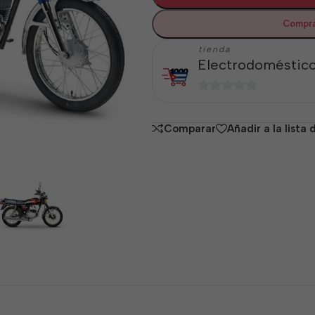
Compra
tienda
Electrodoméstico
0
de
Comparar
Añadir a la lista
5