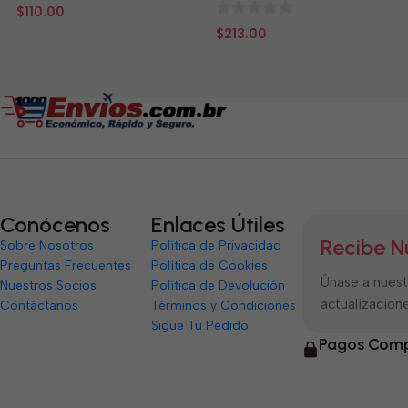
0
$
110.00
de
0
$
213.00
5
de
5
Conócenos
Enlaces Útiles
Recibe N
Sobre Nosotros
Política de Privacidad
Preguntas Frecuentes
Política de Cookies
Únase a nuestr
Nuestros Socios
Política de Devolución
actualizacione
Contáctanos
Términos y Condiciones
Sigue Tu Pedido
Pagos Comp