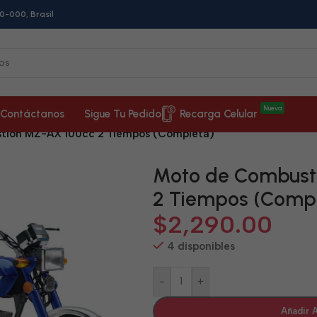
0-000, Brasil
Nueva
Contáctanos
Sigue Tu Pedido
Recarga Celular
tión MZ-AX 100cc 2 Tiempos (Completa)
Moto de Combust
2 Tiempos (Comp
$
2,290.00
4 disponibles
-
+
Añadir A