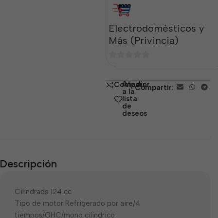
Electrodomésticos y
Más (Privincia)
0
de
Añadir
Comparar
Compartir:
5
a la
lista
de
deseos
Descripción
Cilindrada 124 cc
Tipo de motor Refrigerado por aire/4
tiempos/OHC/mono cilíndrico