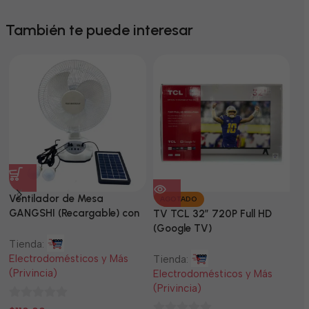
También te puede interesar
Ventilador de Mesa
TV
AGOTADO
GANGSHI (Recargable) con
LE
TV TCL 32” 720P Full HD
Panel Solar Incluido
(Google TV)
Tienda:
Ti
Electrodomésticos y Más
El
Tienda:
(Privincia)
(P
Electrodomésticos y Más
(Privincia)
0
0