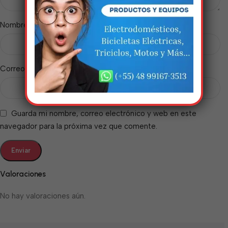
incríveis. Agradecemos pela
paciência e compreensão.
*
Nombre
*
Correo electrónico
Guarda mi nombre, correo electrónico y web en este
navegador para la próxima vez que comente.
Valoraciones
No hay valoraciones aún.