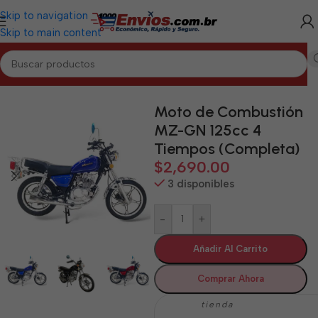
Skip to navigation
Skip to main content
Inicio
/
HOLGUÍN
/
Motos de Combustión Holguín
Moto de Combustión
MZ-GN 125cc 4
Tiempos (Completa)
$
2,690.00
3 disponibles
-
+
Añadir Al Carrito
Comprar Ahora
tienda