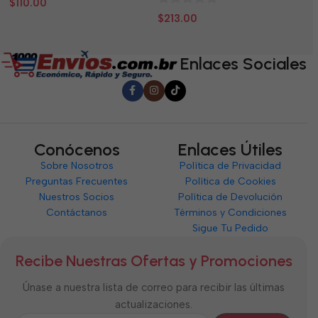
$
110.00
$
0
de
d
$
213.00
de
5
5
5
Enlaces Sociales
Conócenos
Enlaces Útiles
Sobre Nosotros
Política de Privacidad
Preguntas Frecuentes
Política de Cookies
Nuestros Socios
Política de Devolución
Contáctanos
Términos y Condiciones
Sigue Tu Pedido
Recibe Nuestras Ofertas y Promociones
Únase a nuestra lista de correo para recibir las últimas
actualizaciones.