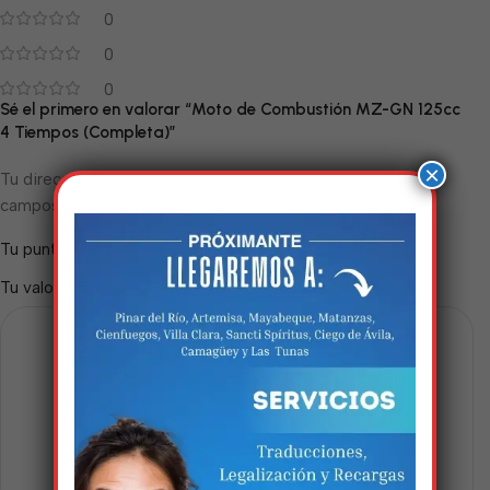
0
0
0
Sé el primero en valorar “Moto de Combustión MZ-GN 125cc
4 Tiempos (Completa)”
×
Tu dirección de correo electrónico no será publicada.
Los
*
campos obligatorios están marcados con
*
Tu puntuación
*
Tu valoración
Estamos trabalhando
nisso!
Em breve, esta página estará
disponível com novidades