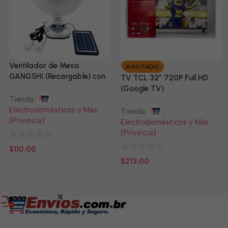
Ventilador de Mesa
AGOTADO
GANGSHI (Recargable) con
TV TCL 32” 720P Full HD
Panel Solar Incluido
(Google TV)
Tienda:
Electrodomésticos y Más
Tienda:
(Privincia)
Electrodomésticos y Más
(Privincia)
0
$
110.00
de
0
$
213.00
5
de
5