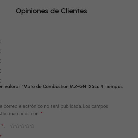
Opiniones de Clientes
0
0
0
0
0
 en valorar “Moto de Combustión MZ-GN 125cc 4 Tiempos
e correo electrónico no será publicada.
Los campos
*
están marcados con
*
n
*