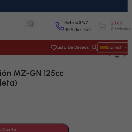
Hotline 24/7
$
0.00
0
artículos
48 99167-3513
Lista De Deseos
Spanish
▼
ión MZ-GN 125cc
leta)
l Carrito