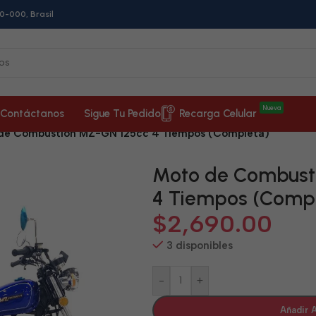
0-000, Brasil
Nueva
Contáctanos
Sigue Tu Pedido
Recarga Celular
de Combustión MZ-GN 125cc 4 Tiempos (Completa)
Moto de Combust
4 Tiempos (Comp
$
2,690.00
3 disponibles
-
+
Añadir A