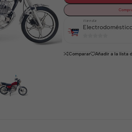
Compra
tienda
Electrodoméstico
0
de
Comparar
Añadir a la lista
5