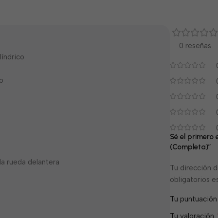
0 reseñas
índrico
o
Sé el primero
(Completa)”
la rueda delantera
Tu dirección d
obligatorios 
Tu puntuació
Tu valoración