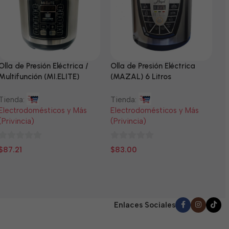
Olla de Presión Eléctrica /
Olla de Presión Eléctrica
N
Multifunción (MI.ELITE)
(MAZAL) 6 Litros
T
Tienda:
Tienda:
E
Electrodomésticos y Más
Electrodomésticos y Más
(
(Privincia)
(Privincia)
0
$
0
0
d
$
87.21
$
83.00
de
de
5
5
5
Enlaces Sociales