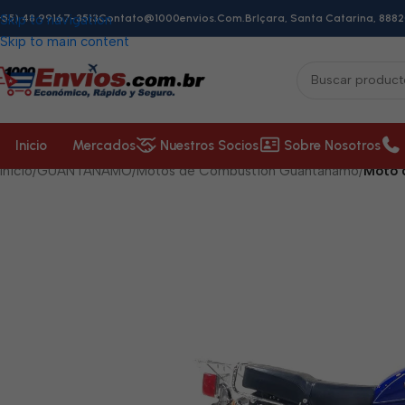
+55) 48 99167-3513
Skip to navigation
Contato@1000envios.com.br
Içara, Santa Catarina, 8882
Skip to main content
Inicio
Mercados
Nuestros Socios
Sobre Nosotros
Inicio
/
GUANTÁNAMO
/
Motos de Combustión Guantánamo
/
Moto 