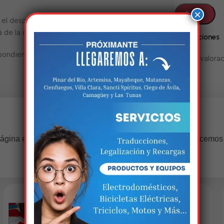
×
ra el despacho o dentro de 72 horas. De lo
de la disponibilidad de la aduana.
Valoraciones
pondientes y vigentes al momento de ir a
No hay valorac
Estamos trabalhando nisso!
ágina estará disponível com novidades incríveis. Agradecemos
compreensão.