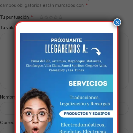
*
campos obligatorios están marcados con
*
Tu puntuación
×
*
Tu valoración
Estamos trabalhando
nisso!
Em breve, esta página estará
*
Nombre
disponível com novidades
incríveis. Agradecemos pela
paciência e compreensão.
*
Correo electrónico