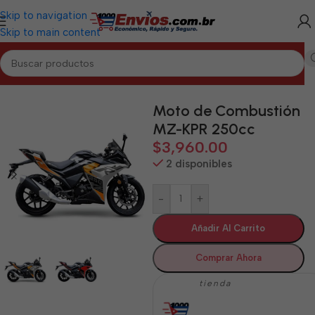
Skip to navigation
Skip to main content
Inicio
/
HOLGUÍN
/
Motos de Combustión Holguín
Moto de Combustión
MZ-KPR 250cc
$
3,960.00
2 disponibles
-
+
Añadir Al Carrito
Comprar Ahora
tienda