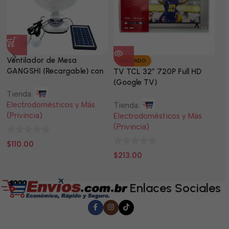
Ventilador de Mesa
TV
AGOTADO
GANGSHI (Recargable) con
LE
TV TCL 32” 720P Full HD
Panel Solar Incluido
(Google TV)
Tienda:
Ti
Electrodomésticos y Más
El
Tienda:
(Privincia)
(P
Electrodomésticos y Más
(Privincia)
0
0
$
110.00
$
0
de
d
$
213.00
de
5
5
5
Enlaces Sociales