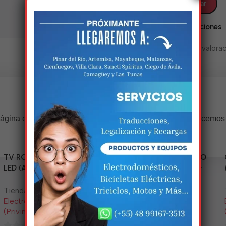
Valoraciones
No hay valorac
Estamos trabalhando nisso!
ágina estará disponível com novidades incríveis. Agradecemos
compreensão.
TV RCA 43” 1080P Full HD
Triciclo Eléctrico (MODELO
LED (Android Smart TV)
ZJ150-R) 60V/45~52AH-
1200W
Tienda:
Tienda:
Electrodomésticos y Más
Electrodomésticos y Más
(Privincia)
(Privincia)