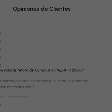
Opiniones de Clientes
0
0
0
0
0
 en valorar “Moto de Combustión MZ-KPR 250cc”
e correo electrónico no será publicada.
Los campos
*
están marcados con
*
n
*