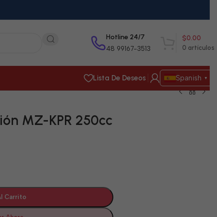
Hotline 24/7
$
0.00
0
artículos
48 99167-3513
Lista De Deseos
Spanish
▼
ión MZ-KPR 250cc
l Carrito