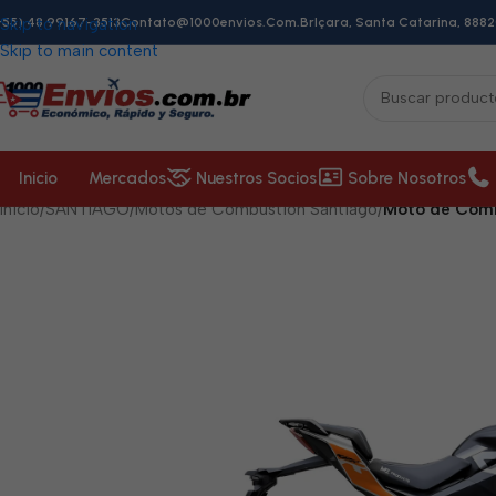
+55) 48 99167-3513
Skip to navigation
Contato@1000envios.com.br
Içara, Santa Catarina, 8882
Skip to main content
Inicio
Mercados
Nuestros Socios
Sobre Nosotros
Inicio
/
SANTIAGO
/
Motos de Combustión Santiago
/
Moto de Com