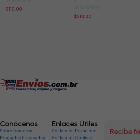
0
$
110.00
de
0
$
213.00
5
de
5
Conócenos
Enlaces Útiles
Recibe N
Sobre Nosotros
Política de Privacidad
Preguntas Frecuentes
Política de Cookies