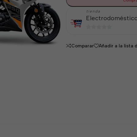
Compra
tienda
Electrodoméstico
0
de
Comparar
Añadir a la lista
5