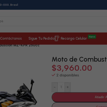
0-000, Brasil
Nueva
Contáctanos
Sigue Tu Pedido
Recarga Celular
bustión MZ-KPR 250cc
Moto de Combust
$
3,960.00
2 disponibles
-
+
Añadir A