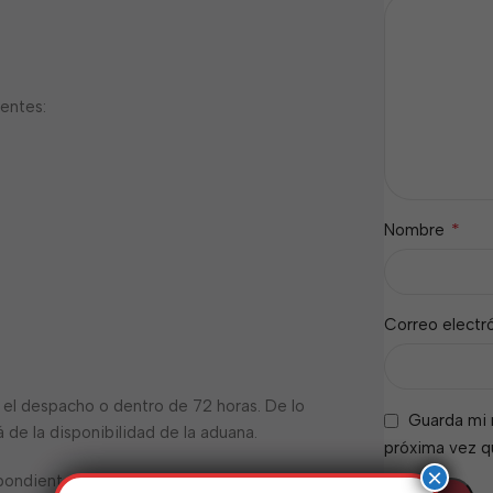
ientes:
*
Nombre
Correo electr
ra el despacho o dentro de 72 horas. De lo
Guarda mi 
de la disponibilidad de la aduana.
próxima vez 
×
pondientes y vigentes al momento de ir a