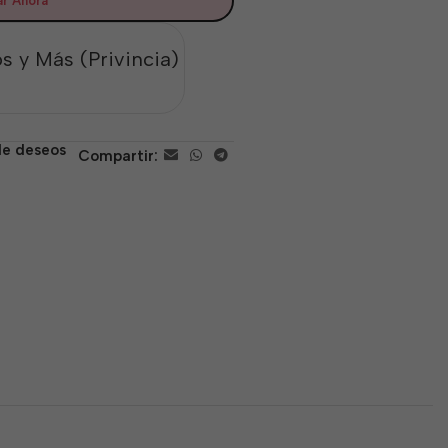
r Ahora
s y Más (Privincia)
 de deseos
Compartir: