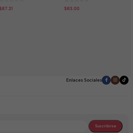
0
0
$
87.21
$
83.00
N
de
de
5
5
T
E
(
0
$
d
5
Enlaces Sociales