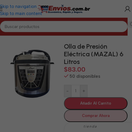
Skip to navigation
Skip to main content
Inicio
/
LAS TUNAS
/
Electrodomésticos Las Tunas
Olla de Presión
Eléctrica (MAZAL) 6
Litros
$
83.00
50 disponibles
-
+
Añadir Al Carrito
Comprar Ahora
tienda