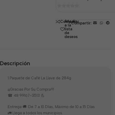
0
de
Añadir
Comparar
Compartir:
5
a la
lista
de
deseos
Descripción
1 Paquete de Café La Llave de 284g
¡¡¡Gracias Por Su Compra!!!
☎ 48 99167-3513 💪
Entrega 🚚: De 7 a 10 Días, Máximo de 10 a 15 Días.
🚛 Llega a todos los municipios.