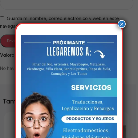
Guarda mi nombre, correo electrónico y web en este
×
navegador para la próxima vez que comente.
Valoraciones
No hay valoraciones aún.
Estamos trabalhando
nisso!
Em breve, esta página estará
También te puede interesar
disponível com novidades
incríveis. Agradecemos pela
paciência e compreensão.