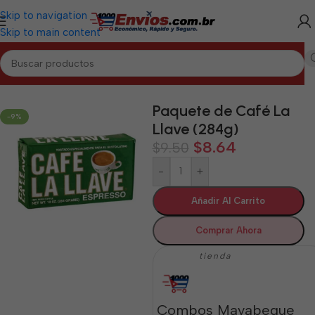
Skip to navigation
Skip to main content
Inicio
/
MAYABEQUE
/
Alimentos Varios Mayabeque
Paquete de Café La
-9%
Llave (284g)
$
8.64
$
9.50
-
+
Añadir Al Carrito
Comprar Ahora
tienda
Combos Mayabeque