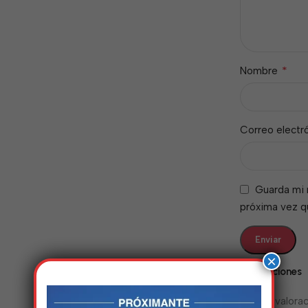
*
Nombre
Correo electr
Guarda mi 
próxima vez 
×
Valoraciones
No hay valorac