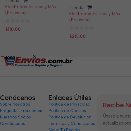
Tienda:
Electrodomésticos y Más
Tienda:
(Privincia)
Electrodomésticos y Más
(Privincia)
0
$
110.00
de
0
$
213.00
5
de
5
Conócenos
Enlaces Útiles
Recibe N
Sobre Nosotros
Política de Privacidad
Preguntas Frecuentes
Política de Cookies
Únase a nuestr
Nuestros Socios
Política de Devolución
actualizacione
Contáctanos
Términos y Condiciones
Sigue Tu Pedido