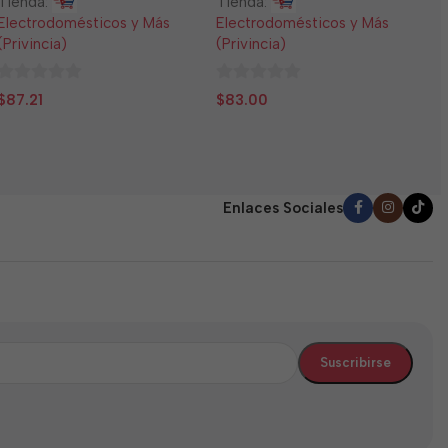
Tienda:
Tienda:
E
Electrodomésticos y Más
Electrodomésticos y Más
(
(Privincia)
(Privincia)
0
$
0
0
d
$
87.21
$
83.00
de
de
5
5
5
Enlaces Sociales