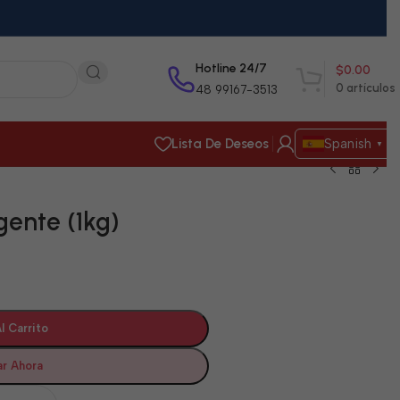
Hotline 24/7
$
0.00
0
artículos
48 99167-3513
Lista De Deseos
Spanish
▼
ente (1kg)
l Carrito
r Ahora