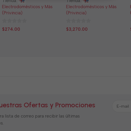
Tienda:
Tienda:
Electrodomésticos y Más
Electrodomésticos y Más
(Privincia)
(Privincia)
0
0
$
274.00
$
3,270.00
de
de
5
5
uestras Ofertas y Promociones
a lista de correo para recibir las últimas
s.