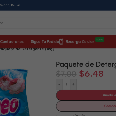
0-000, Brasil
Nueva
Contáctanos
Sigue Tu Pedido
Recarga Celular
Paquete de Detergente (1kg)
Paquete de Deterg
$
6.48
$
7.00
-
+
Añadir A
Compra
tienda