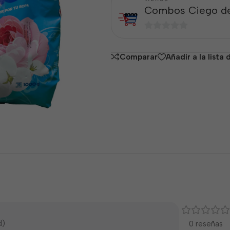
Combos Ciego de
0
de
Comparar
Añadir a la lista
5
d)
0 reseñas