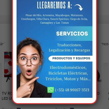
Estamos trabalhando nisso!
ágina estará disponível com novidades incríveis. Agradecemos
compreensão.
TV RCA 43” 1080P Full HD
Triciclo Eléctrico (MODELO
LED (Android Smart TV)
ZJ150-R) 60V/45~52AH-
1200W