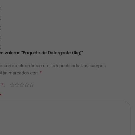
0
0
0
0
0
en valorar “Paquete de Detergente (1kg)”
e correo electrónico no será publicada.
Los campos
*
están marcados con
*
n
*