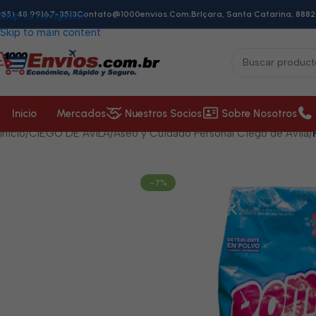
+55) 48 99167-3513
Skip to navigation
Contato@1000envios.com.br
Içara, Santa Catarina, 8882
Skip to main content
Inicio
Mercados
Nuestros Socios
Sobre Nosotros
Inicio
/
CIEGO DE ÁVILA
/
Aseo y Cuidado Personal Ciego de Ávila
/
-7%