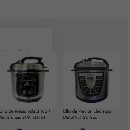
 pela paciência e
Olla de Presión Eléctrica /
Olla de Presión Eléctrica
N
Multifunción (MI.ELITE)
(MAZAL) 6 Litros
T