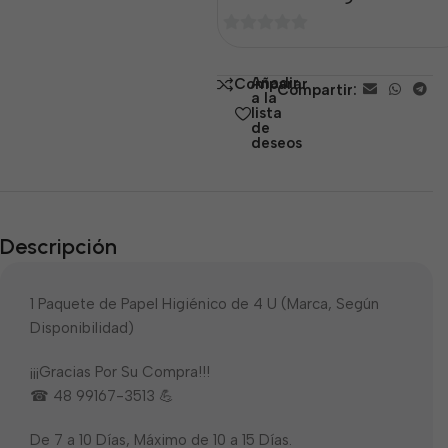
0
de
Añadir
Comparar
Compartir:
5
a la
lista
de
deseos
Descripción
1 Paquete de Papel Higiénico de 4 U (Marca, Según
Disponibilidad)
¡¡¡Gracias Por Su Compra!!!
☎ 48 99167-3513 💪
De 7 a 10 Días, Máximo de 10 a 15 Días.