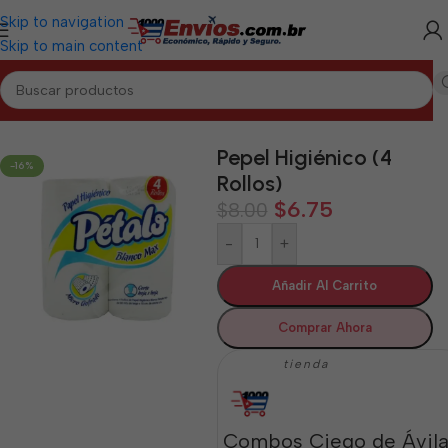
Skip to navigation
Skip to main content
Inicio
/
CIEGO DE ÁVILA
/
Aseo y Cuidado Personal Ciego de Ávila
Pepel Higiénico (4
-16%
Rollos)
$
6.75
$
8.00
-
+
Añadir Al Carrito
Comprar Ahora
tienda
Combos Ciego de Ávil