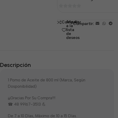
0
de
Añadir
Comparar
Compartir:
5
a la
lista
de
deseos
Descripción
1 Pomo de Aceite de 800 ml (Marca, Según
Dosponibilidad)
¡¡¡Gracias Por Su Compra!!!
☎ 48 99167-3513 💪
De 7 a 10 Días, Máximo de 10 a 15 Días.