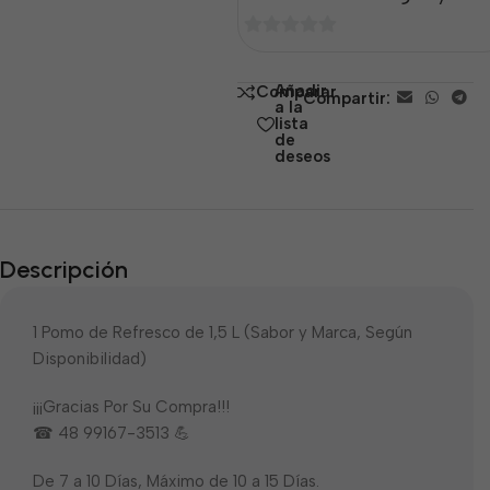
0
de
Añadir
Comparar
Compartir:
5
a la
lista
de
deseos
Descripción
1 Pomo de Refresco de 1,5 L (Sabor y Marca, Según
Disponibilidad)
¡¡¡Gracias Por Su Compra!!!
☎ 48 99167-3513 💪
De 7 a 10 Días, Máximo de 10 a 15 Días.