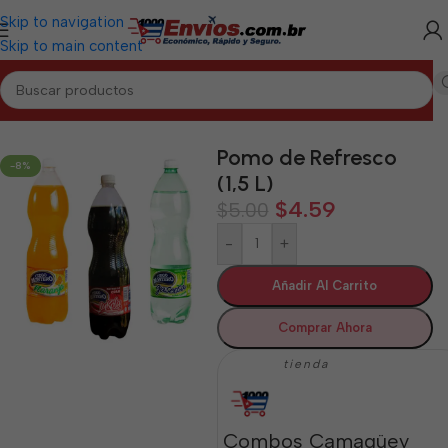
Skip to navigation
Skip to main content
Inicio
/
CAMAGÜEY
/
Bebidas Camagüey
Pomo de Refresco
-8%
(1,5 L)
$
4.59
$
5.00
-
+
Añadir Al Carrito
Comprar Ahora
tienda
Combos Camagüey