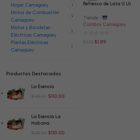
Refresco de Lata (1 U)
Hogar Camagüey
1
Motos de Combustión
9
Tienda:
Camagüey
Combos Camagüey
Motos y Bicicletas
2
Eléctricas Camagüey
0
$
1.89
$
2.10
Plantas Eléctricas
2
de
Camagüey
5
Productos Destacados
La Esencia
$
110.00
$
145.00
La Esencia La
Habana
$
110.00
$
145.00