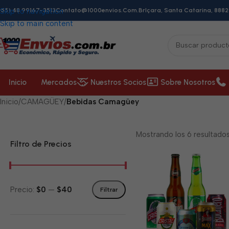
+55) 48 99167-3513
Skip to navigation
Contato@1000envios.com.br
Içara, Santa Catarina, 8882
Skip to main content
Inicio
Mercados
Nuestros Socios
Sobre Nosotros
Inicio
/
CAMAGÜEY
/
Bebidas Camagüey
Mostrando los 6 resultado
Filtro de Precios
Precio:
$0
—
$40
Filtrar