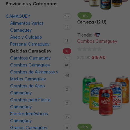
Provincias y Categorías
-6%
CAMAGÜEY
157
Cerveza (12 U)
Alimentos Varios
12
Camagüey
Tienda:
Aseo y Cuidado
Combos Camagüey
13
Personal Camagüey
Bebidas Camagüey
6
0
$
18.90
$
20.00
Cárnicos Camagüey
21
de
Combos Camagüey
48
5
Combos de Alimentos y
44
Mixtos Camagüey
Combos de Aseo
2
Camagüey
Combos para Fiesta
2
Camagüey
Electrodomésticos
36
Camagüey
-10%
Granos Camagüey
6