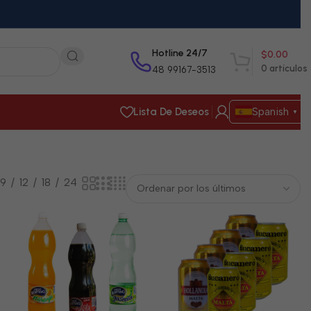
Hotline 24/7
$
0.00
0
artículos
48 99167-3513
Lista De Deseos
Spanish
▼
9
12
18
24