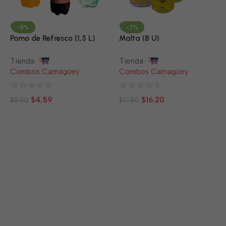
-8%
-7%
Pomo de Refresco (1,5 L)
Malta (8 U)
Tienda:
Tienda:
Combos Camagüey
Combos Camagüey
0
0
$
4.59
$
16.20
$
5.00
$
17.50
de
de
5
5