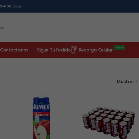
0-000, Brasil
Nueva
Contáctanos
Sigue Tu Pedido
Recarga Celular
s
Mostrar