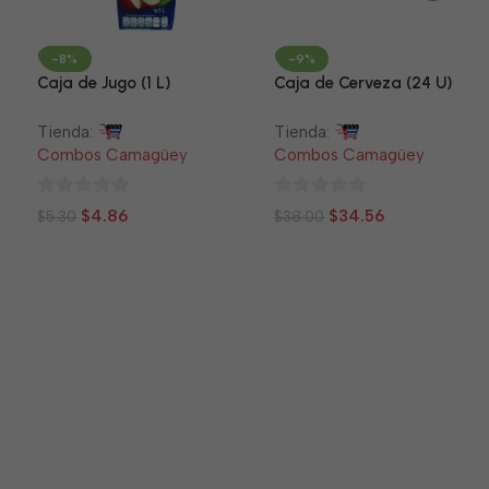
-8%
-9%
Caja de Jugo (1 L)
Caja de Cerveza (24 U)
Tienda:
Tienda:
Combos Camagüey
Combos Camagüey
0
0
$
4.86
$
34.56
$
5.30
$
38.00
de
de
5
5