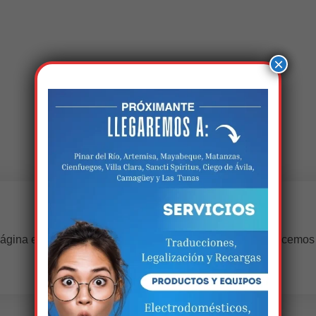
×
Estamos trabalhando nisso!
ágina estará disponível com novidades incríveis. Agradecemos
compreensão.