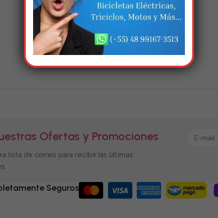
uestras Ofertas y Promociones
a lista de correo para recibir las últimas
s.
letamente Seguros