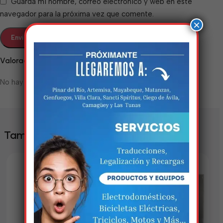
Guarda mi nombre, correo electrónico y web en este
navegador para la próxima vez que comente.
×
Valoraciones
No hay valoraciones aún.
Estamos trabalhando
nisso!
También te puede interesar
Em breve, esta página estará
disponível com novidades
incríveis. Agradecemos pela
paciência e compreensão.