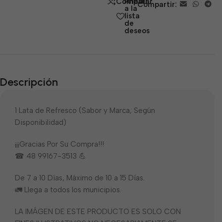
Añadir
Comparar
Compartir:
5
a la
lista
de
deseos
Descripción
1 Lata de Refresco (Sabor y Marca, Según
Disponibilidad)
¡¡¡Gracias Por Su Compra!!!
☎ 48 99167-3513 💪
De 7 a 10 Días, Máximo de 10 a 15 Días.
🚛 Llega a todos los municipios.
LA IMÁGEN DE ESTE PRODUCTO ES SOLO CON