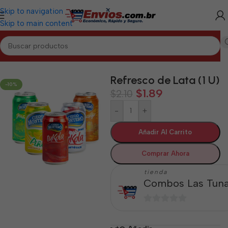
Skip to navigation
Skip to main content
Inicio
/
LAS TUNAS
/
Bebidas Las Tunas
Refresco de Lata (1 U)
-10%
$
1.89
$
2.10
-
+
Añadir Al Carrito
Comprar Ahora
tienda
Combos Las Tun
0
de