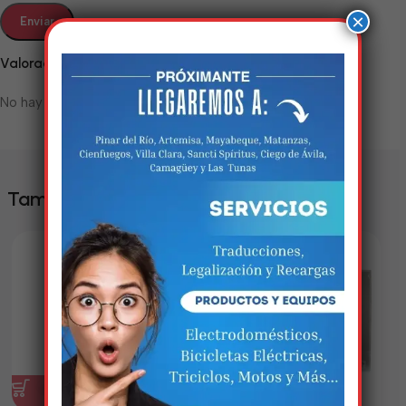
×
Valoraciones
No hay valoraciones aún.
Estamos trabalhando
nisso!
También te puede interesar
Em breve, esta página estará
disponível com novidades
incríveis. Agradecemos pela
paciência e compreensão.