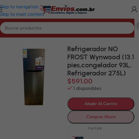
Skip to navigation
Skip to main content
Inicio
/
CIENFUEGOS
/
Electrodomésticos Cienfuegos
Refrigerador NO
FROST Wynwood (13.1
pies,congelador 93L,
Refrigerador 275L)
$
591.00
1 disponibles
Añadir Al Carrito
Comprar Ahora
tienda