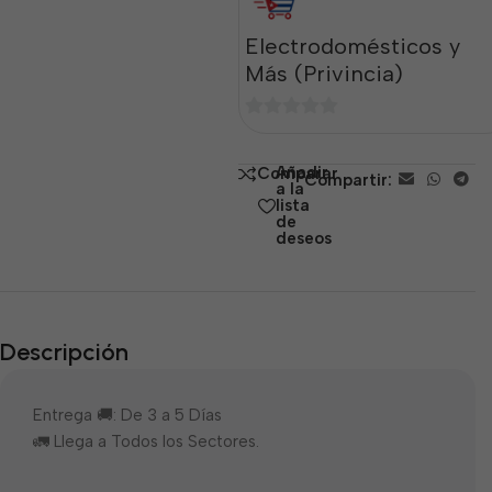
Electrodomésticos y
Más (Privincia)
0
de
Añadir
Comparar
Compartir:
5
a la
lista
de
deseos
Descripción
Entrega 🚚: De 3 a 5 Días
🚛 Llega a Todos los Sectores.