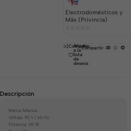
Electrodomésticos y
Más (Privincia)
0
de
Añadir
Comparar
Compartir:
5
a la
lista
de
deseos
Descripción
Marca: Milexus
Voltaje: 110 V / 60 Hz
Potencia: 65 W