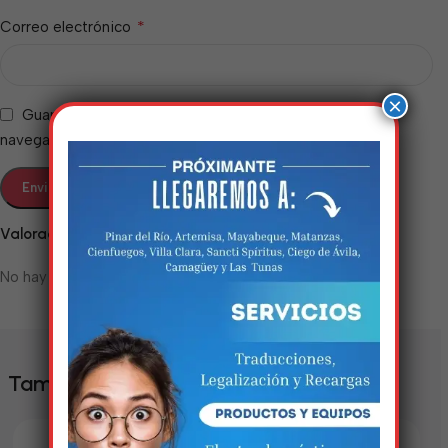
*
Correo electrónico
×
Guarda mi nombre, correo electrónico y web en este
navegador para la próxima vez que comente.
Valoraciones
Estamos trabalhando
No hay valoraciones aún.
nisso!
Em breve, esta página estará
disponível com novidades
También te puede interesar
incríveis. Agradecemos pela
paciência e compreensão.