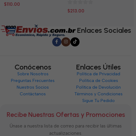
0
0
$
110.00
$
0
de
d
$
213.00
de
5
5
5
Enlaces Sociales
Conócenos
Enlaces Útiles
Sobre Nosotros
Política de Privacidad
Preguntas Frecuentes
Política de Cookies
Nuestros Socios
Política de Devolución
Contáctanos
Términos y Condiciones
Sigue Tu Pedido
Recibe Nuestras Ofertas y Promociones
Únase a nuestra lista de correo para recibir las últimas
actualizaciones.