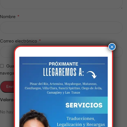
*
Nombre
*
Correo electrónico
×
Guarda mi nombre, correo electrónico y web en este
navegador para la próxima vez que comente.
Estamos trabalhando
nisso!
Valoraciones
No hay valoraciones aún.
Em breve, esta página estará
disponível com novidades