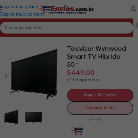
Skip to navigation
Skip to main content
Inicio
/
PINAR DEL RÍO
/
Electrodomésticos Pinar del Río
Televisor Wynwood
Smart TV Híbrido
50¨
$
449.00
1 disponibles
Añadir Al Carrito
Comprar Ahora
tienda