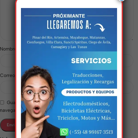
Estamos trabalhando
*
Nombre
nisso!
Em breve, esta página estará
*
Correo electrónico
disponível com novidades
incríveis. Agradecemos pela
paciência e compreensão.
Guarda mi nombre, correo electrónico y web en este
navegador para la próxima vez que comente.