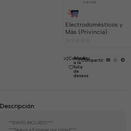
tienda
Electrodomésticos y
Más (Privincia)
0
de
Añadir
Comparar
Compartir:
5
a la
lista
de
deseos
Descripción
**ENVÍO INCLUIDO***
***Nuevo a Estrenar por Usted***