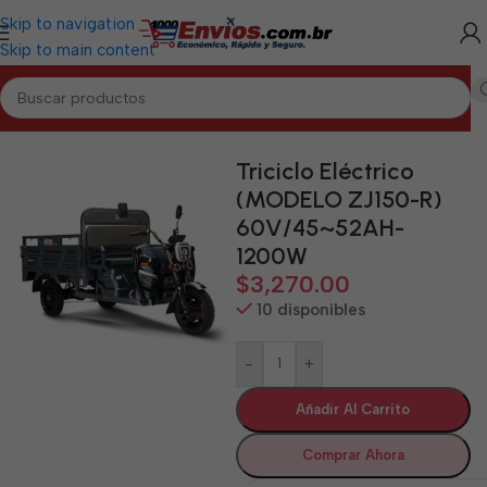
Skip to navigation
Skip to main content
Inicio
/
HOLGUÍN
/
Motos y Bicicletas Eléctricas Holguín
Triciclo Eléctrico
(MODELO ZJ150-R)
60V/45~52AH-
1200W
$
3,270.00
10 disponibles
-
+
Añadir Al Carrito
Comprar Ahora