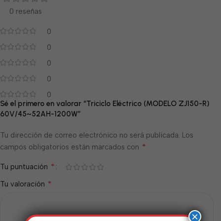
0 reseñas
0
0
0
0
0
Sé el primero en valorar “Triciclo Eléctrico (MODELO ZJ150-R)
60V/45~52AH-1200W”
Tu dirección de correo electrónico no será publicada.
Los
*
campos obligatorios están marcados con
*
Tu puntuación
*
Tu valoración
×