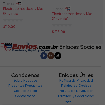
Tienda:
Ti
Electrodomésticos y Más
El
Tienda:
(Privincia)
(P
Electrodomésticos y Más
(Privincia)
0
0
$
110.00
$
0
de
d
$
213.00
de
5
5
5
Enlaces Sociales
Conócenos
Enlaces Útiles
Sobre Nosotros
Política de Privacidad
Preguntas Frecuentes
Política de Cookies
Nuestros Socios
Política de Devolución
Contáctanos
Términos y Condiciones
Sigue Tu Pedido