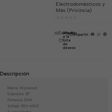
Electrodomésticos y
Más (Privincia)
0
de
Añadir
Comparar
Compartir:
5
a la
lista
de
deseos
Descripción
Marca: Wynwood
Diámetro: 18″
Potencia: 50W
Voltaje: 110V-60HZ