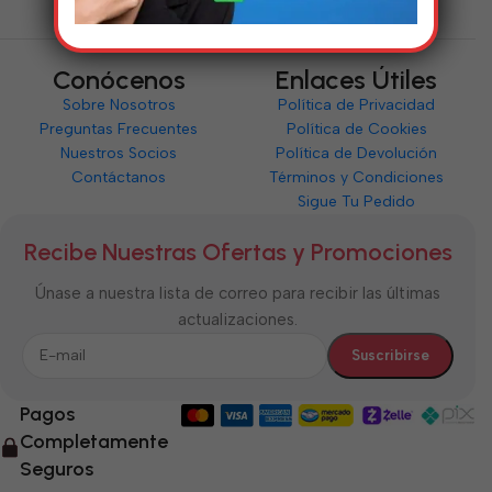
Conócenos
Enlaces Útiles
Sobre Nosotros
Política de Privacidad
Preguntas Frecuentes
Política de Cookies
Nuestros Socios
Política de Devolución
Contáctanos
Términos y Condiciones
Sigue Tu Pedido
Recibe Nuestras Ofertas y Promociones
Únase a nuestra lista de correo para recibir las últimas
actualizaciones.
Pagos
Completamente
Seguros