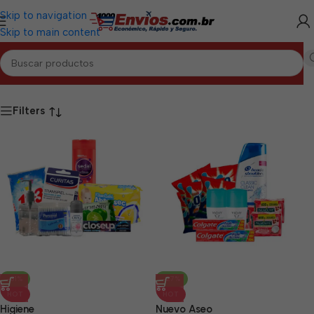
Skip to navigation
Skip to main content
Inicio
/
MAYABEQUE
/
Combos de Aseo Mayabeque
Filters
-31%
-27%
HOT
HOT
Higiene
Nuevo Aseo