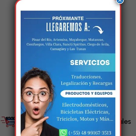
×
Estamos trabalhando
nisso!
Em breve, esta página estará
disponível com novidades
incríveis. Agradecemos pela
paciência e compreensão.
Enlaces Sociales