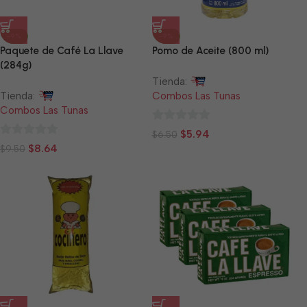
-9%
-9%
Paquete de Café La Llave
Pomo de Aceite (800 ml)
(284g)
Tienda:
Tienda:
Combos Las Tunas
Combos Las Tunas
0
$
5.94
$
6.50
0
de
$
8.64
$
9.50
de
5
5