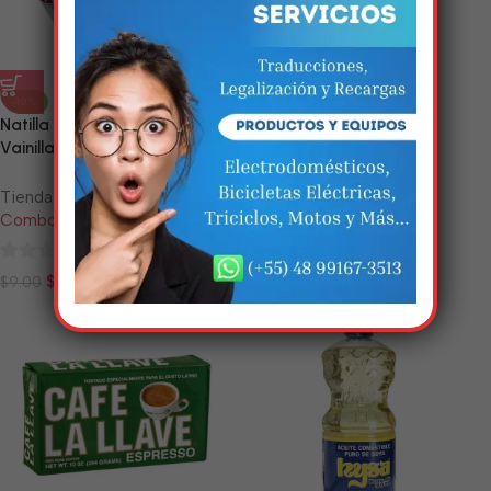
Em breve, esta página estará
disponível com novidades
-10%
-10%
incríveis. Agradecemos pela
Natilla de Chocolate y/o
Paquete de Chocolate en
paciência e compreensão.
Vainilla
Polvo (Choco Fiñe)
Tienda:
Tienda:
Combos Las Tunas
Combos Las Tunas
0
0
$
8.10
$
5.40
$
9.00
$
6.00
de
de
5
5