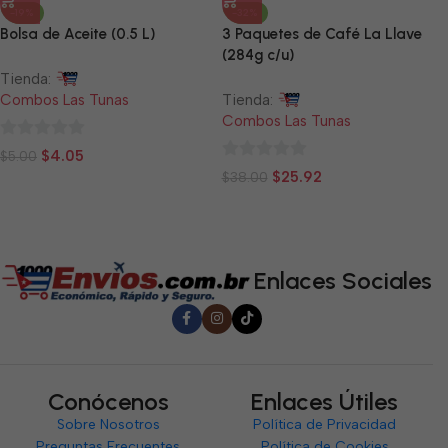
-19%
-32%
Bolsa de Aceite (0.5 L)
3 Paquetes de Café La Llave
(284g c/u)
Tienda:
Combos Las Tunas
Tienda:
Combos Las Tunas
0
$
4.05
$
5.00
0
de
$
25.92
$
38.00
de
5
5
Enlaces Sociales
Conócenos
Enlaces Útiles
Sobre Nosotros
Política de Privacidad
Preguntas Frecuentes
Política de Cookies