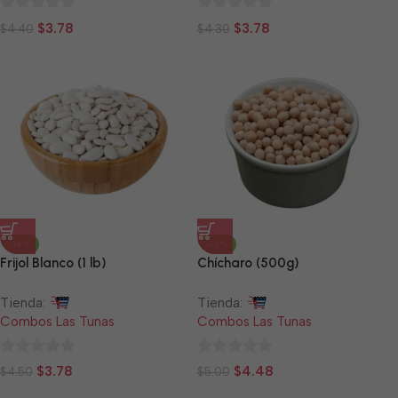
0
0
$
3.78
$
3.78
$
4.40
$
4.30
de
de
5
5
-16%
-10%
Frijol Blanco (1 lb)
Chícharo (500g)
Tienda:
Tienda:
Combos Las Tunas
Combos Las Tunas
0
0
$
3.78
$
4.48
$
4.50
$
5.00
de
de