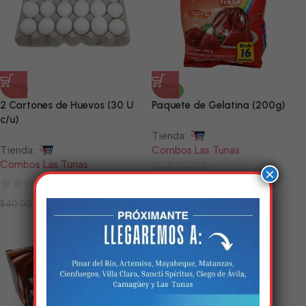
-6%
-28%
2 Cartones de Huevos (30 U
Paquete de Gelatina (200g)
c/u)
Tienda:
Tienda:
Combos Las Tunas
Combos Las Tunas
×
0
$
3.24
$
4.50
0
de
$
37.80
$
40.00
de
5
5
Estamos trabalhando
nisso!