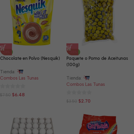
-14%
-23%
Chocolate en Polvo (Nesquik)
Paquete o Pomo de Aceitunas
(100g)
Tienda:
Combos Las Tunas
Tienda:
Combos Las Tunas
0
$
6.48
$
7.50
0
de
$
2.70
$
3.50
de
5
5