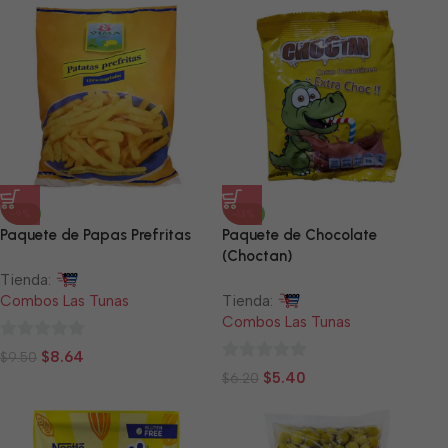
5
5
-9%
-13%
Paquete de Papas Prefritas
Paquete de Chocolate
(Choctan)
Tienda:
Combos Las Tunas
Tienda:
Combos Las Tunas
0
$
8.64
$
9.50
0
de
$
5.40
$
6.20
de
5
5