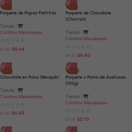
5
-9%
-13%
Paquete de Papas Prefritas
Paquete de Chocolate
(Choctan)
Tienda:
Combos Mayabeque
Tienda:
Combos Mayabeque
0
$
8.64
$
9.50
0
de
$
5.40
$
6.20
de
5
5
-14%
-23%
Chocolate en Polvo (Nesquik)
Paquete o Pomo de Aceitunas
(100g)
Tienda:
Combos Mayabeque
Tienda:
Combos Mayabeque
0
$
6.48
$
7.50
0
de
$
2.70
$
3.50
de
5
5