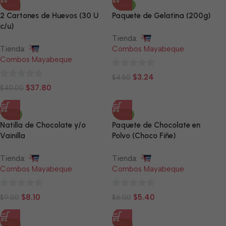
-6%
-28%
2 Cartones de Huevos (30 U
Paquete de Gelatina (200g)
c/u)
Tienda:
Tienda:
Combos Mayabeque
Combos Mayabeque
0
$
3.24
$
4.50
0
de
$
37.80
$
40.00
de
5
5
-10%
-10%
Natilla de Chocolate y/o
Paquete de Chocolate en
Vainilla
Polvo (Choco Fiñe)
Tienda:
Tienda:
Combos Mayabeque
Combos Mayabeque
0
0
$
8.10
$
5.40
$
9.00
$
6.00
de
de
5
5
-9%
-9%