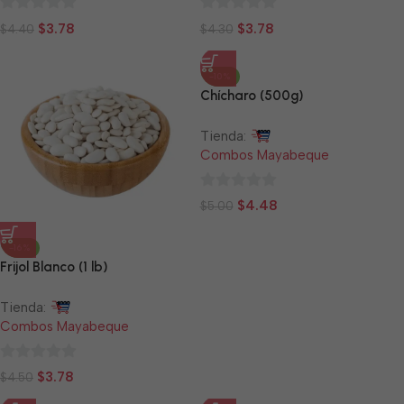
0
0
$
3.78
$
3.78
$
4.40
$
4.30
de
de
5
5
-10%
Chícharo (500g)
Tienda:
Combos Mayabeque
0
$
4.48
$
5.00
de
5
-16%
Frijol Blanco (1 lb)
Tienda:
Combos Mayabeque
0
$
3.78
$
4.50
de