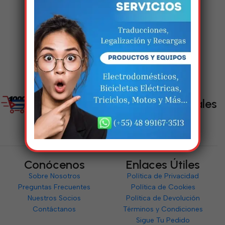
Em breve, esta página estará
disponível com novidades
incríveis. Agradecemos pela
paciência e compreensão.
Enlaces Sociales
Conócenos
Enlaces Útiles
Sobre Nosotros
Política de Privacidad
Preguntas Frecuentes
Política de Cookies
Nuestros Socios
Política de Devolución
Contáctanos
Términos y Condiciones
Sigue Tu Pedido