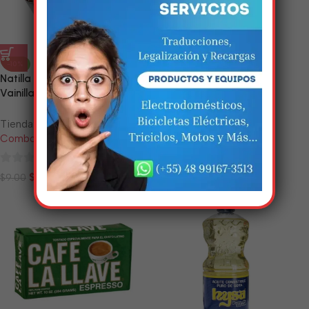
Em breve, esta página estará
disponível com novidades
-10%
-10%
incríveis. Agradecemos pela
Natilla de Chocolate y/o
Paquete de Chocolate en
paciência e compreensão.
Vainilla
Polvo (Choco Fiñe)
Tienda:
Tienda:
Combos Sancti Spíritus
Combos Sancti Spíritus
0
0
$
8.10
$
5.40
$
9.00
$
6.00
de
de
5
5