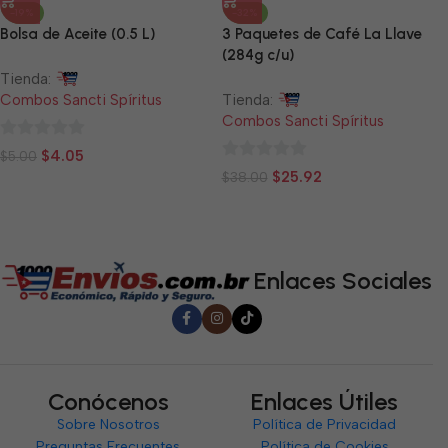
-19%
-32%
Bolsa de Aceite (0.5 L)
3 Paquetes de Café La Llave
(284g c/u)
Tienda:
Combos Sancti Spíritus
Tienda:
Combos Sancti Spíritus
0
$
4.05
$
5.00
0
de
$
25.92
$
38.00
de
5
5
Enlaces Sociales
Conócenos
Enlaces Útiles
Sobre Nosotros
Política de Privacidad
Preguntas Frecuentes
Política de Cookies