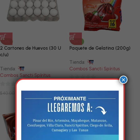
-6%
-28%
2 Cartones de Huevos (30 U
Paquete de Gelatina (200g)
c/u)
Tienda:
Tienda:
Combos Sancti Spíritus
Combos Sancti Spíritus
×
0
$
3.24
$
4.50
0
de
$
37.80
$
40.00
de
5
5
Estamos trabalhando
nisso!