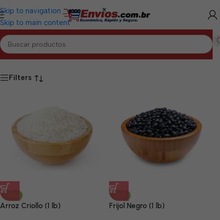
Skip to navigation
Skip to main content
nicio
/
Productos etiquetados “Alimentos OW Sancti Spíritus”
Filters
-23%
-18%
Arroz Criollo (1 lb)
Frijol Negro (1 lb)