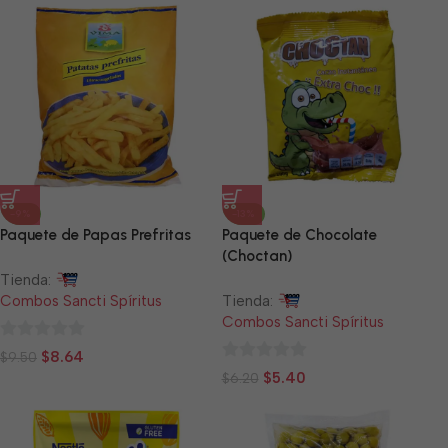
5
5
-9%
-13%
Paquete de Papas Prefritas
Paquete de Chocolate
(Choctan)
Tienda:
Combos Sancti Spíritus
Tienda:
Combos Sancti Spíritus
0
$
8.64
$
9.50
0
de
$
5.40
$
6.20
de
5
5