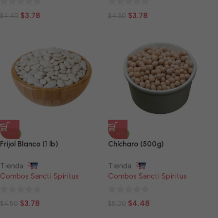
0
0
$
3.78
$
3.78
$
4.40
$
4.30
de
de
5
5
-16%
-10%
Frijol Blanco (1 lb)
Chícharo (500g)
Tienda:
Tienda:
Combos Sancti Spíritus
Combos Sancti Spíritus
0
0
$
3.78
$
4.48
$
4.50
$
5.00
de
de