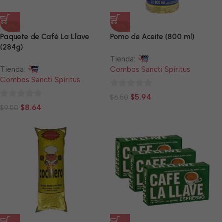
-9%
-9%
Paquete de Café La Llave
Pomo de Aceite (800 ml)
(284g)
Tienda:
Tienda:
Combos Sancti Spíritus
Combos Sancti Spíritus
0
$
5.94
$
6.50
0
de
$
8.64
$
9.50
de
5
5