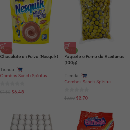
-14%
-23%
Chocolate en Polvo (Nesquik)
Paquete o Pomo de Aceitunas
(100g)
Tienda:
Combos Sancti Spíritus
Tienda:
Combos Sancti Spíritus
0
$
6.48
$
7.50
0
de
$
2.70
$
3.50
de
5
5