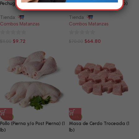
Pechuga de Pollo (1 lb)
Pierna de Cerdo (10 a 12 lb)
Tienda:
Tienda:
Combos Matanzas
Combos Matanzas
0
0
$
9.72
$
64.80
$
11.00
$
70.00
de
de
5
5
-18%
-12%
Pollo (Pierna y/o Post Pierna) (1
Masa de Cerdo Troceada (1
lb)
lb)