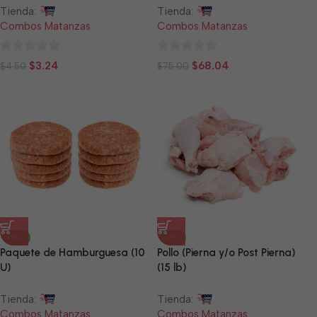
Tienda:
Tienda:
Combos Matanzas
Combos Matanzas
0
0
$
3.24
$
68.04
$
4.50
$
75.00
de
de
5
5
-14%
-8%
Paquete de Hamburguesa (10
Pollo (Pierna y/o Post Pierna)
U)
(15 lb)
Tienda:
Tienda:
Combos Matanzas
Combos Matanzas