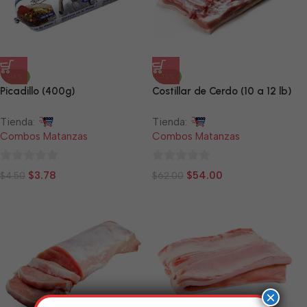
-16%
-13%
Picadillo (400g)
Costillar de Cerdo (10 a 12 lb)
Tienda:
Tienda:
Combos Matanzas
Combos Matanzas
0
0
$
3.78
$
54.00
$
4.50
$
62.00
de
de
5
5
×