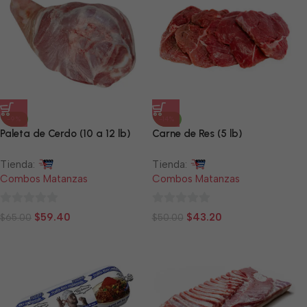
-9%
-14%
Paleta de Cerdo (10 a 12 lb)
Carne de Res (5 lb)
Tienda:
Tienda:
Combos Matanzas
Combos Matanzas
0
0
$
59.40
$
43.20
$
65.00
$
50.00
de
de
5
5