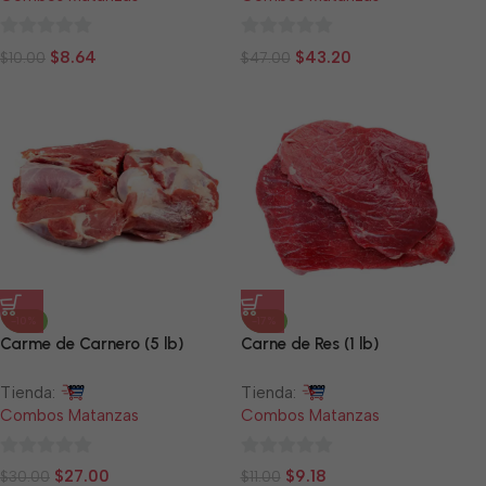
0
0
$
8.64
$
43.20
$
10.00
$
47.00
de
de
5
5
-10%
-17%
Carme de Carnero (5 lb)
Carne de Res (1 lb)
Tienda:
Tienda:
Combos Matanzas
Combos Matanzas
0
0
$
27.00
$
9.18
$
30.00
$
11.00