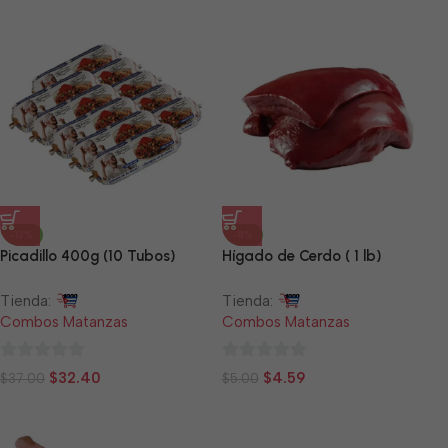
de
de
5
5
-12%
-8%
Picadillo 400g (10 Tubos)
Hígado de Cerdo ( 1 lb)
Tienda:
Tienda:
Combos Matanzas
Combos Matanzas
0
0
$
32.40
$
4.59
$
37.00
$
5.00
de
de
5
5