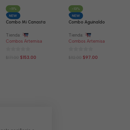
5
5
-11%
-13%
NEW
NEW
Combo Mi Canasta
Combo Aguinaldo
Tienda:
Tienda:
Combos Artemisa
Combos Artemisa
0
0
$
153.00
$
97.00
$
171.00
$
112.00
de
de
5
5