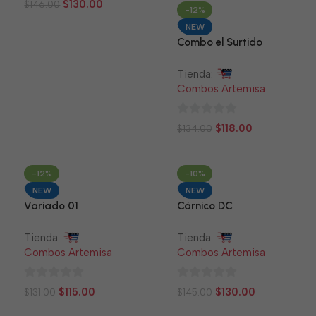
$
130.00
$
146.00
-12%
de
NEW
5
Combo el Surtido
Tienda:
Combos Artemisa
0
$
118.00
$
134.00
de
5
-12%
-10%
NEW
NEW
Variado 01
Cárnico DC
Tienda:
Tienda:
Combos Artemisa
Combos Artemisa
0
0
$
115.00
$
130.00
$
131.00
$
145.00
de
de