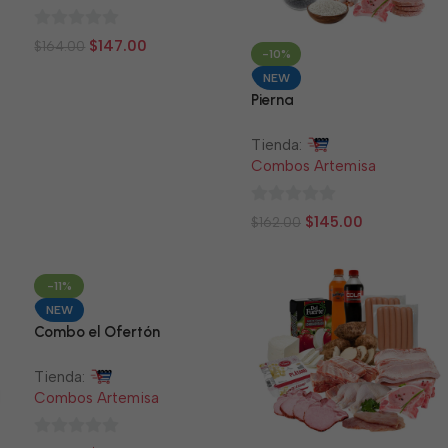
0
$
147.00
$
164.00
-10%
de
NEW
5
Pierna
Tienda:
Combos Artemisa
0
$
145.00
$
162.00
de
5
-11%
NEW
Combo el Ofertón
Tienda:
Combos Artemisa
0