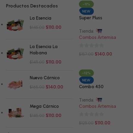
-11%
Productos Destacados
NEW
Super Pluss
La Esencia
$
110.00
$
145.00
Tienda:
Combos Artemisa
La Esencia La
0
Habana
$
140.00
$
157.00
de
$
110.00
$
145.00
5
-12%
Nuevo Cárnico
NEW
Combo 450
$
140.00
$
165.00
Tienda:
Combos Artemisa
Mega Cárnico
$
110.00
$
145.00
0
$
110.00
$
125.00
de