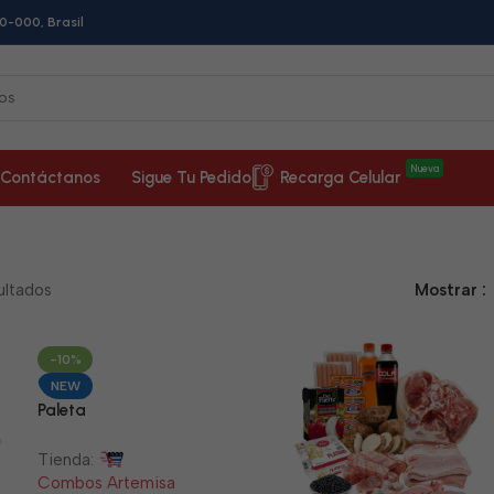
0-000, Brasil
Nueva
Contáctanos
Sigue Tu Pedido
Recarga Celular
ultados
Mostrar
-10%
NEW
Paleta
Tienda:
Combos Artemisa