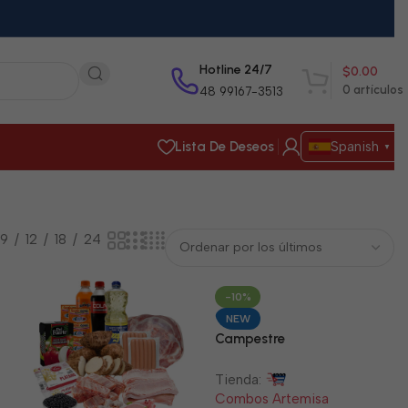
Hotline 24/7
$
0.00
0
artículos
48 99167-3513
Lista De Deseos
Spanish
▼
9
12
18
24
-10%
NEW
Campestre
Tienda:
Combos Artemisa