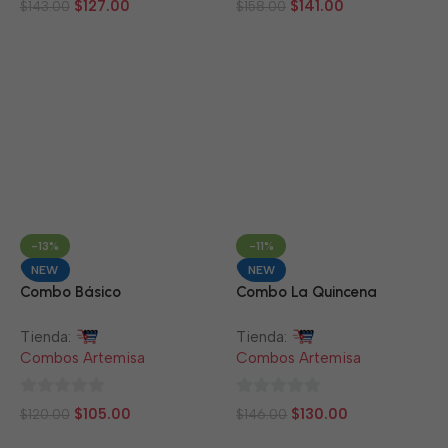
$
127.00
$
141.00
$
143.00
$
158.00
de
de
5
5
-13%
-11%
NEW
NEW
Combo Básico
Combo La Quincena
Tienda:
Tienda:
Combos Artemisa
Combos Artemisa
0
0
$
105.00
$
130.00
$
120.00
$
146.00
de
de