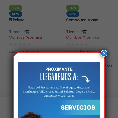
5
5
-13%
-13%
NEW
NEW
El Pollero
Combo Asturiano
Tienda:
Tienda:
Combos Artemisa
Combos Artemisa
0
0
×
$
105.00
$
103.00
$
120.00
$
118.00
de
de
5
5
Cargar más productos
Estamos trabalhando nisso!