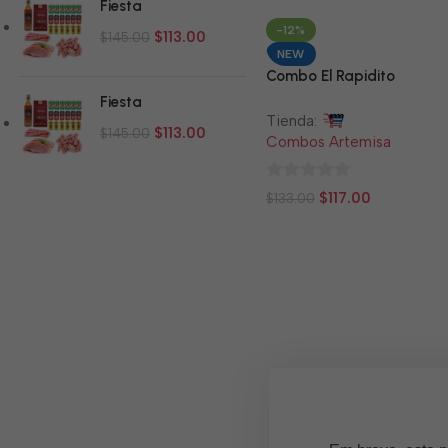
Fiesta
5
-12%
$
113.00
$
145.00
NEW
Combo El Rapidito
Fiesta
Tienda:
$
113.00
$
145.00
Combos Artemisa
0
$
117.00
$
133.00
de
5