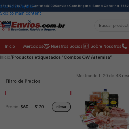
+55) 48 99167-3513
Skip to navigation
Contato@1000envios.com.br
Içara, Santa Catarina, 8882
Skip to main content
Inicio
Mercados
Nuestros Socios
Sobre Nosotros
Inicio
/
Productos etiquetados “Combos OW Artemisa”
Mostrando 1–20 de 48 res
Filtro de Precios
Precio:
$60
—
$170
Filtrar