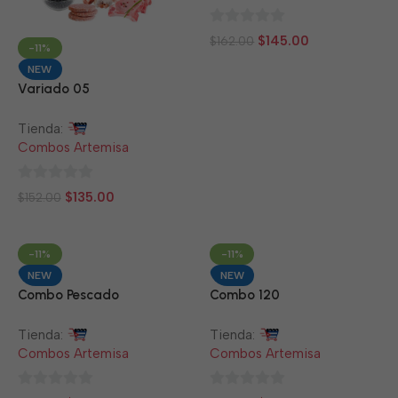
0
$
145.00
$
162.00
-11%
de
NEW
5
Variado 05
Tienda:
Combos Artemisa
0
$
135.00
$
152.00
de
5
-11%
-11%
NEW
NEW
Combo Pescado
Combo 120
Tienda:
Tienda:
Combos Artemisa
Combos Artemisa
0
0