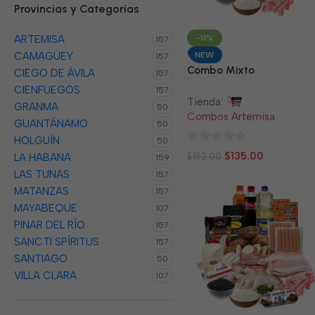
Provincias y Categorías
-11%
ARTEMISA
157
NEW
CAMAGÜEY
157
Combo Mixto
CIEGO DE ÁVILA
157
CIENFUEGOS
157
Tienda:
GRANMA
50
Combos Artemisa
GUANTÁNAMO
50
HOLGUÍN
50
0
$
135.00
$
152.00
LA HABANA
159
de
LAS TUNAS
157
5
MATANZAS
157
MAYABEQUE
107
PINAR DEL RÍO
157
SANCTI SPÍRITUS
157
SANTIAGO
50
VILLA CLARA
107