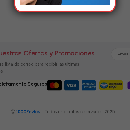
uestras Ofertas y Promociones
a lista de correo para recibir las últimas
s.
letamente Seguros
Ⓒ
1000Envíos
- Todos os direitos reservados. 2025