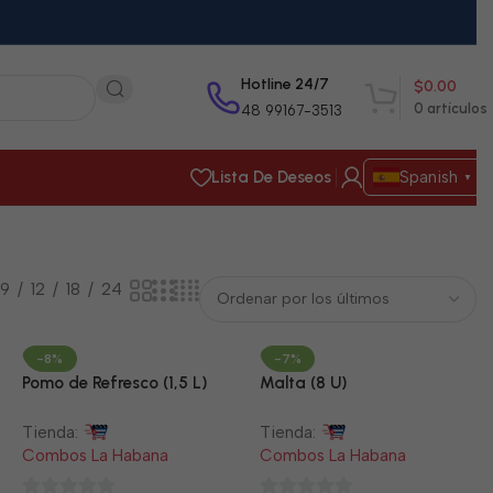
Hotline 24/7
$
0.00
0
artículos
48 99167-3513
Lista De Deseos
Spanish
▼
9
12
18
24
-8%
-7%
Pomo de Refresco (1,5 L)
Malta (8 U)
Tienda:
Tienda:
Combos La Habana
Combos La Habana