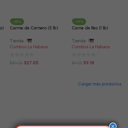
de
de
5
5
-10%
-17%
a)
Carme de Carnero (5 lb)
Carne de Res (1 lb)
Tienda:
Tienda:
Combos La Habana
Combos La Habana
0
0
$
27.00
$
9.18
$
30.00
$
11.00
de
de
5
5
Cargar más productos
×