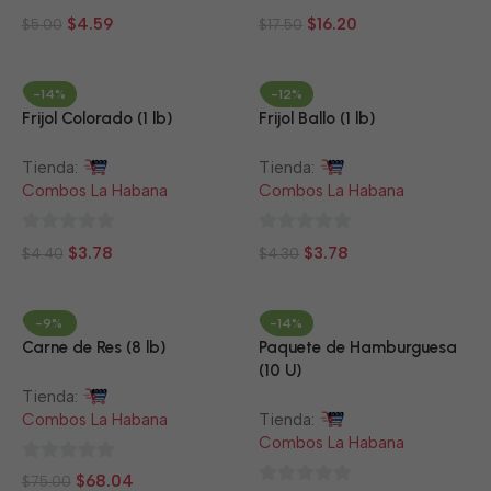
0
0
$
4.59
$
16.20
$
5.00
$
17.50
de
de
5
5
-14%
-12%
Frijol Colorado (1 lb)
Frijol Ballo (1 lb)
Tienda:
Tienda:
Combos La Habana
Combos La Habana
0
0
$
3.78
$
3.78
$
4.40
$
4.30
de
de
5
5
-9%
-14%
Carne de Res (8 lb)
Paquete de Hamburguesa
(10 U)
Tienda:
Combos La Habana
Tienda:
Combos La Habana
0
$
68.04
$
75.00