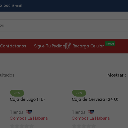
0-000, Brasil
Nueva
Contáctanos
Sigue Tu Pedido
Recarga Celular
ultados
Mostrar
-8%
-9%
Caja de Jugo (1 L)
Caja de Cerveza (24 U)
Tienda:
Tienda:
Combos La Habana
Combos La Habana