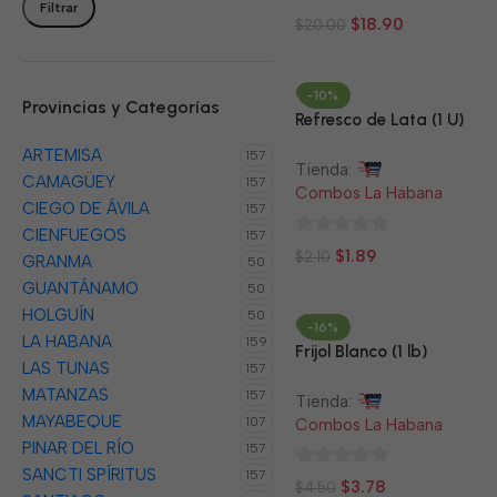
Filtrar
0
$
18.90
$
20.00
de
5
-10%
Provincias y Categorías
Refresco de Lata (1 U)
ARTEMISA
157
Tienda:
CAMAGÜEY
157
Combos La Habana
CIEGO DE ÁVILA
157
CIENFUEGOS
157
0
$
1.89
$
2.10
GRANMA
50
de
GUANTÁNAMO
50
5
HOLGUÍN
50
-16%
LA HABANA
159
Frijol Blanco (1 lb)
LAS TUNAS
157
MATANZAS
157
Tienda:
MAYABEQUE
107
Combos La Habana
PINAR DEL RÍO
157
SANCTI SPÍRITUS
157
0
$
3.78
$
4.50