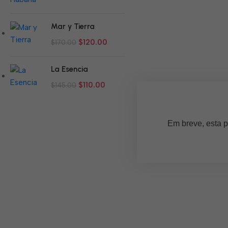
Mar y Tierra
$
120.00
$
170.00
La Esencia
$
110.00
$
145.00
Em breve, esta p