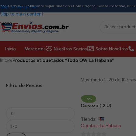
+55) 48 99167-3513
Skip to navigation
Contato@1000envios.com.br
Içara, Santa Catarina, 8882
Skip to main content
Inicio
Mercados
Nuestros Socios
Sobre Nosotros
Inicio
/
Productos etiquetados “Todo OW La Habana”
Mostrando 1–20 de 107 res
Filtro de Precios
-6%
Cerveza (12 U)
Tienda:
Combos La Habana