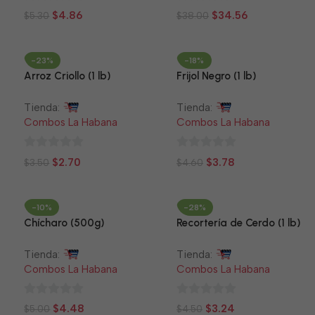
0
0
$
4.86
$
34.56
$
5.30
$
38.00
de
de
5
5
-23%
-18%
Arroz Criollo (1 lb)
Frijol Negro (1 lb)
Tienda:
Tienda:
Combos La Habana
Combos La Habana
0
0
$
2.70
$
3.78
$
3.50
$
4.60
de
de
5
5
-10%
-28%
Chícharo (500g)
Recortería de Cerdo (1 lb)
Tienda:
Tienda:
Combos La Habana
Combos La Habana
0
0
$
4.48
$
3.24
$
5.00
$
4.50