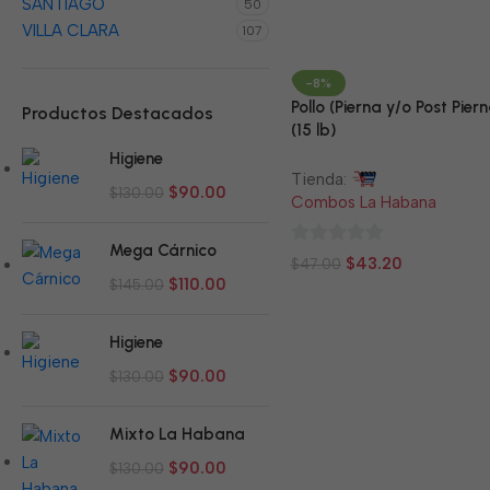
SANTIAGO
50
de
VILLA CLARA
107
5
-8%
Pollo (Pierna y/o Post Piern
Productos Destacados
(15 lb)
Higiene
Tienda:
$
90.00
$
130.00
Combos La Habana
Mega Cárnico
0
$
43.20
$
47.00
$
110.00
de
$
145.00
5
Higiene
$
90.00
$
130.00
Mixto La Habana
$
90.00
$
130.00