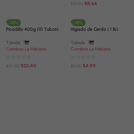
0
de
$
8.64
$
10.00
de
5
5
-12%
-8%
Picadillo 400g (10 Tubos)
Hígado de Cerdo ( 1 lb)
Tienda:
Tienda:
Combos La Habana
Combos La Habana
0
0
$
32.40
$
4.59
$
37.00
$
5.00
de
de
5
5