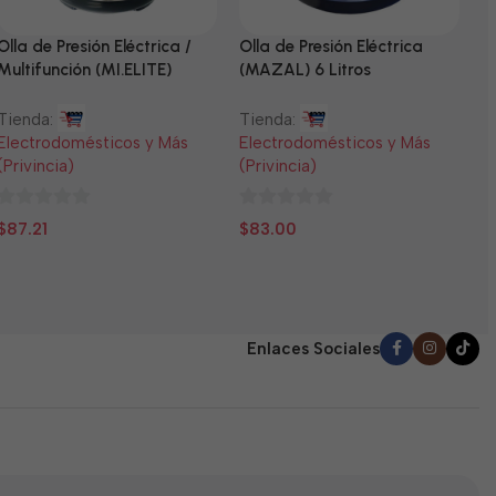
Olla de Presión Eléctrica /
Olla de Presión Eléctrica
N
Multifunción (MI.ELITE)
(MAZAL) 6 Litros
T
Tienda:
Tienda:
E
Electrodomésticos y Más
Electrodomésticos y Más
(
(Privincia)
(Privincia)
0
$
0
0
d
$
87.21
$
83.00
de
de
5
5
5
Enlaces Sociales