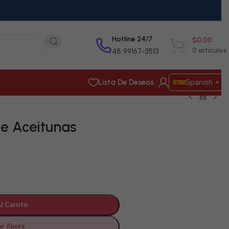
Hotline 24/7
$
0.00
0
artículos
48 99167-3513
Lista De Deseos
Spanish
▼
e Aceitunas
l Carrito
r Ahora