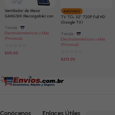
Ventilador de Mesa
AGOTADO
GANGSHI (Recargable) con
TV TCL 32” 720P Full HD
Panel Solar Incluido
(Google TV)
Tienda:
Electrodomésticos y Más
Tienda:
(Privincia)
Electrodomésticos y Más
(Privincia)
0
$
110.00
de
0
$
213.00
5
de
5
Conócenos
Enlaces Útiles