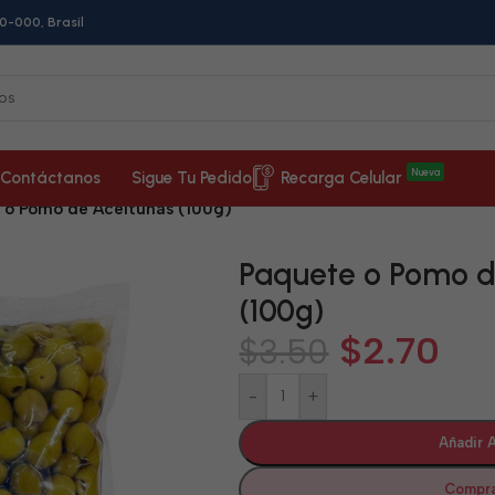
0-000, Brasil
Nueva
Contáctanos
Sigue Tu Pedido
Recarga Celular
 o Pomo de Aceitunas (100g)
Paquete o Pomo d
(100g)
$
2.70
$
3.50
-
+
Añadir A
Compra