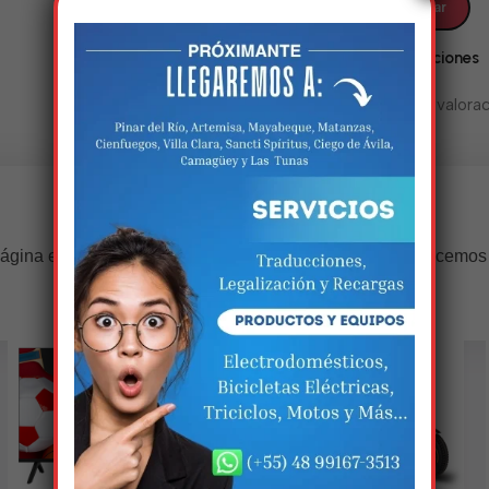
Valoraciones
No hay valorac
Estamos trabalhando nisso!
ágina estará disponível com novidades incríveis. Agradecemos
compreensão.