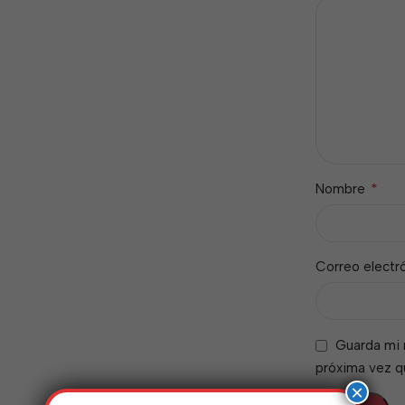
*
Nombre
Correo electr
Guarda mi 
próxima vez 
×