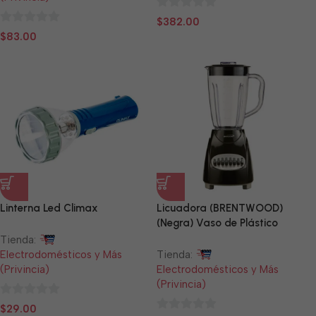
0
$
382.00
0
de
$
83.00
de
5
5
Linterna Led Climax
Licuadora (BRENTWOOD)
(Negra) Vaso de Plástico
Tienda:
Electrodomésticos y Más
Tienda:
(Privincia)
Electrodomésticos y Más
(Privincia)
0
$
29.00