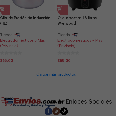
Olla de Presión de Inducción
Olla arrocera 1.8 litros
(11L)
Wynwood
Tienda:
Tienda:
Electrodomésticos y Más
Electrodomésticos y Más
(Privincia)
(Privincia)
0
0
$
65.00
$
55.00
de
de
5
5
Cargar más productos
Enlaces Sociales