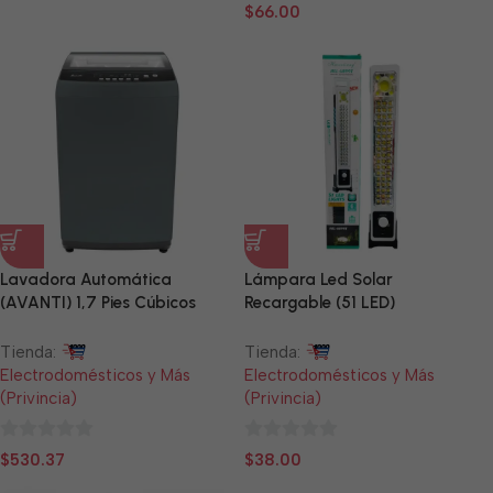
0
de
$
66.00
de
5
5
Lavadora Automática
Lámpara Led Solar
(AVANTI) 1,7 Pies Cúbicos
Recargable (51 LED)
(GRIS)
Tienda:
Tienda:
Electrodomésticos y Más
Electrodomésticos y Más
(Privincia)
(Privincia)
0
0
$
530.37
$
38.00
de
de