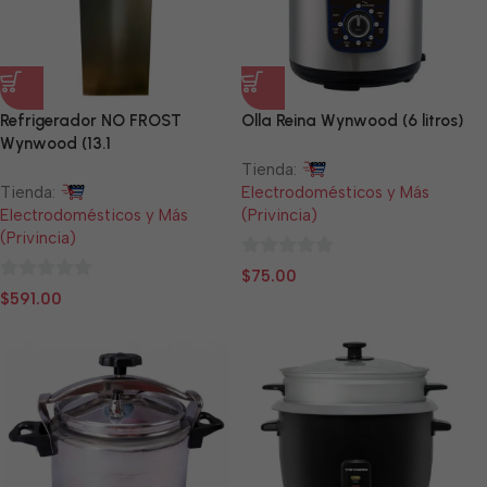
Refrigerador NO FROST
Olla Reina Wynwood (6 litros)
Wynwood (13.1
pies,congelador 93L,
Tienda:
Refrigerador 275L)
Tienda:
Electrodomésticos y Más
Electrodomésticos y Más
(Privincia)
(Privincia)
0
$
75.00
0
de
$
591.00
de
5
5