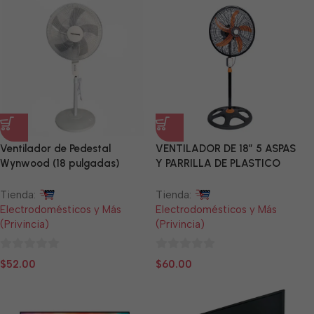
5
5
Ventilador de Pedestal
VENTILADOR DE 18″ 5 ASPAS
Wynwood (18 pulgadas)
Y PARRILLA DE PLASTICO
Tienda:
Tienda:
Electrodomésticos y Más
Electrodomésticos y Más
(Privincia)
(Privincia)
0
0
$
52.00
$
60.00
de
de
5
5