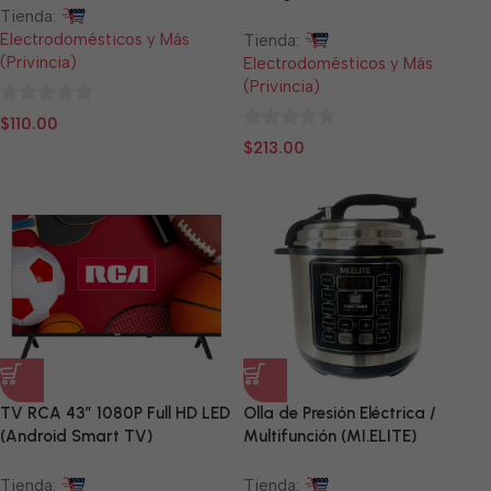
Tienda:
Electrodomésticos y Más
Tienda:
(Privincia)
Electrodomésticos y Más
(Privincia)
0
$
110.00
0
de
$
213.00
de
5
5
TV RCA 43” 1080P Full HD LED
Olla de Presión Eléctrica /
(Android Smart TV)
Multifunción (MI.ELITE)
Tienda:
Tienda: