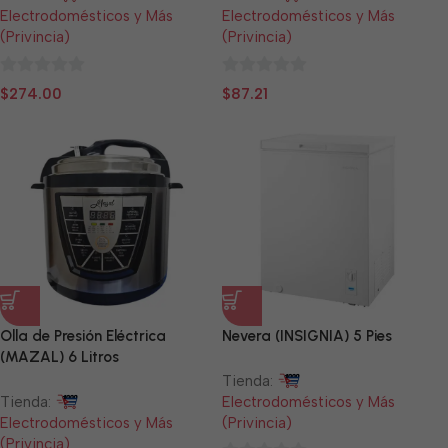
Electrodomésticos y Más
Electrodomésticos y Más
(Privincia)
(Privincia)
0
0
$
274.00
$
87.21
de
de
5
5
Olla de Presión Eléctrica
Nevera (INSIGNIA) 5 Pies
(MAZAL) 6 Litros
Tienda:
Tienda:
Electrodomésticos y Más
Electrodomésticos y Más
(Privincia)
(Privincia)